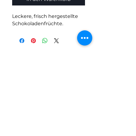
Leckere, frisch hergestellte 
Schokoladenfrüchte.
Kontakt:
+352 26 88 91 93
luxferia.sarl@hotmail.com
Luxferia s.a.r.l
23 an der Gaass, L-9150
Eschdorf