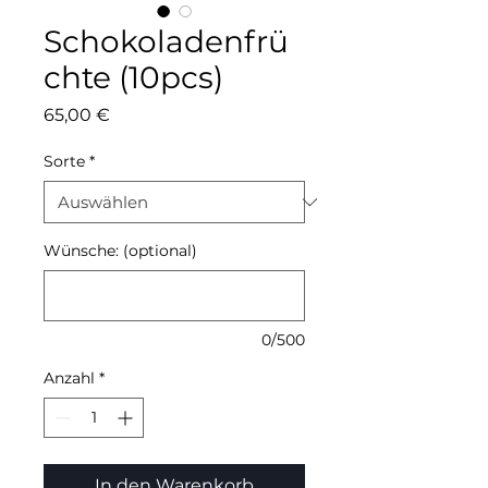
Schokoladenfrü
chte (10pcs)
Preis
65,00 €
Sorte
*
Wünsche: (optional)
0/500
Anzahl
*
In den Warenkorb