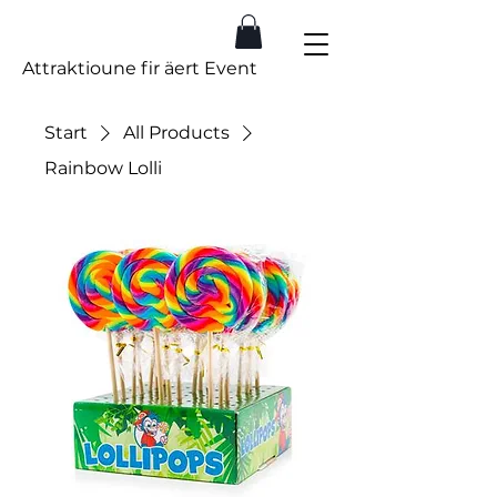
Spill.lu
Attraktioune fir äert Event
Start
All Products
Rainbow Lolli